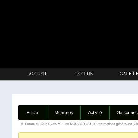
ACCUEIL
LE CLUB
GALERI
Forum
Membres
Activité
Se connec
Fil
Forum du Club Cyclo-VTT de NOUVOITOU
Informations générales: R
d’Ariane