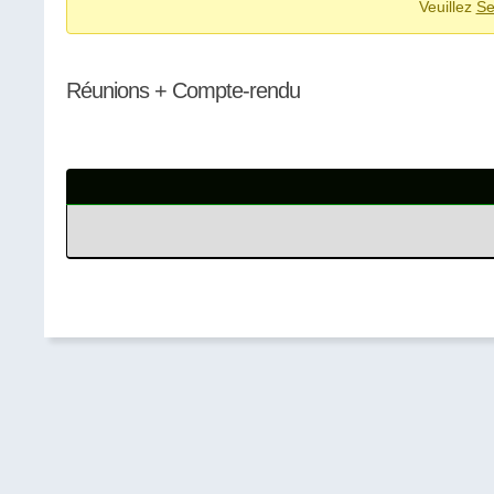
Veuillez
Se
du
forum –
Vous
Réunions + Compte-rendu
êtes
ici :