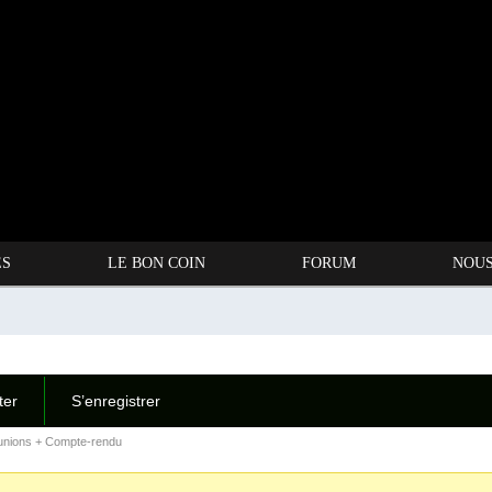
ES
LE BON COIN
FORUM
NOUS
ter
S’enregistrer
éunions + Compte-rendu