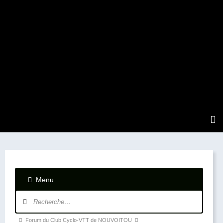
Menu
Fil
Forum du Club Cyclo-VTT de NOUVOITOU