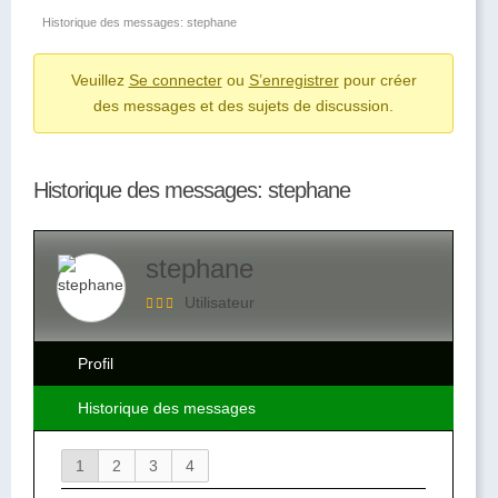
d’Ariane
Historique des messages: stephane
du
Veuillez
Se connecter
ou
S’enregistrer
pour créer
forum –
des messages et des sujets de discussion.
Vous
êtes
ici :
Historique des messages: stephane
stephane
Utilisateur
Profil
Historique des messages
1
2
3
4